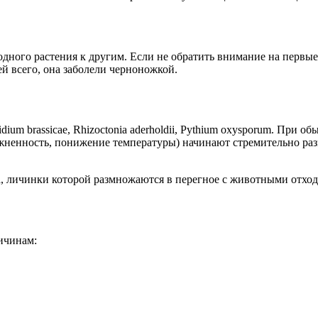
одного растения к другим. Если не обратить внимание на первы
ей всего, она заболели черноножкой.
ium brassicae, Rhizoctonia aderholdii, Pythium oxysporum. При 
ажненность, понижение температуры) начинают стремительно раз
а, личинки которой размножаются в перегное с животными отхо
ичинам: