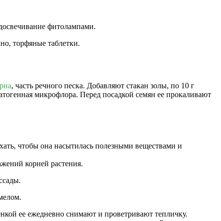
 досвечивание фитолампами.
но, торфяные таблетки.
рна
, часть речного песка. Добавляют стакан золы, по 10 г
патогенная микрофлора. Перед посадкой семян ее прокаливают
ыхать, чтобы она насытилась полезными веществами и
жений корней растения.
ссады.
мелом.
нкой ее ежедневно снимают и проветривают тепличку.