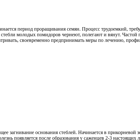
чинается период проращивания семян. Процесс трудоемкий, треб
стебли молодых помидоров чернеют, полегают и вянут. Частой п
атривать, своевременно предпринимать меры по лечению, профи
щее загнивание основания стеблей. Начинается в прикорневой з
олезнь появляется после образования у саженцев 2-3 настоящих л