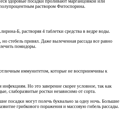
иеся здоровые посадки проливают марганцовкой или
, полупроцентным раствором Фитоспорина.
ирина-Б, растворяя 4 таблетки средства в ведре воды.
 но стебель привял. Даже вылеченная рассада все равно
длечить помидоры.
с отличным иммунитетом, которые не восприимчивы к
инфекциям. Но это заверение скорее условное, так как
ые, слаборазвитые ростки независимо от сорта.
ьшие посадки могут полечь буквально за одну ночь. Большие
развитие грибкового поражения и массовую гибель рассады.