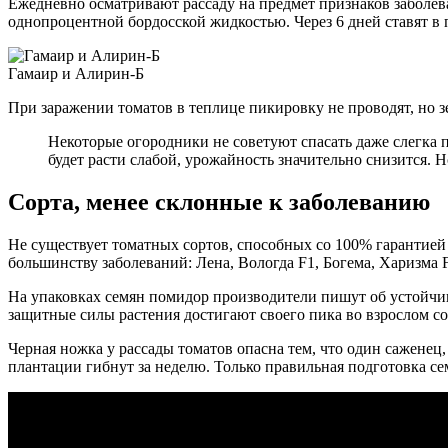
Ежедневно осматривают рассаду на предмет признаков заболе
однопроцентной бордосской жидкостью. Через 6 дней ставят 
Гамаир и Алирин-Б
При заражении томатов в теплице пикировку не проводят, но з
Некоторые огородники не советуют спасать даже слегка п
будет расти слабой, урожайность значительно снизится.
Сорта, менее склонные к заболеванию
Не существует томатных сортов, способных со 100% гарантие
большинству заболеваний: Лена, Вологда F1, Богема, Харизма F
На упаковках семян помидор производители пишут об устойчив
защитные силы растения достигают своего пика во взрослом со
Черная ножка у рассады томатов опасна тем, что один саженец
плантации гибнут за неделю. Только правильная подготовка се