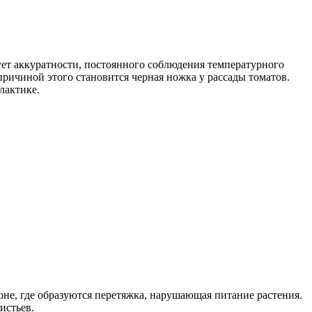
ует аккуратности, постоянного соблюдения температурного
ричиной этого становится черная ножка у рассады томатов.
лактике.
оне, где образуются перетяжка, нарушающая питание растения.
истьев.