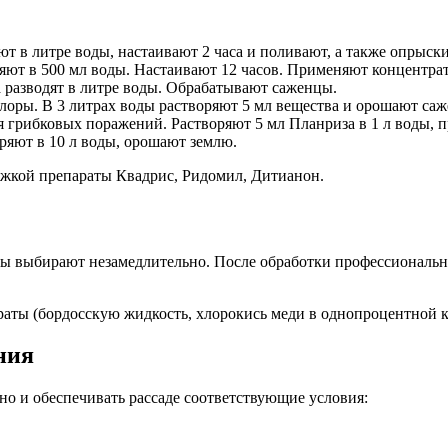
ют в литре воды, настаивают 2 часа и поливают, а также опрыс
яют в 500 мл воды. Настаивают 12 часов. Применяют концентрат
а разводят в литре воды. Обрабатывают саженцы.
лоры. В 3 литрах воды растворяют 5 мл вещества и орошают са
я грибковых поражений. Растворяют 5 мл Планриза в 1 л воды, 
ряют в 10 л воды, орошают землю.
ожкой препараты Квадрис, Ридомил, Дитианон.
бы выбирают незамедлительно. После обработки профессиональн
раты (бордосскую жидкость, хлорокись меди в однопроцентной 
ния
но и обеспечивать рассаде соответствующие условия: