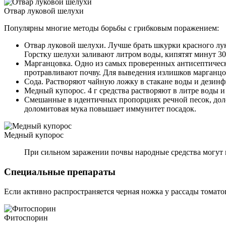
Отвар луковой шелухи
Популярны многие методы борьбы с грибковым поражением:
Отвар луковой шелухи. Лучше брать шкурки красного лук
Горстку шелухи заливают литром воды, кипятят минут 3
Марганцовка. Одно из самых проверенных антисептически
протравливают почву. Для выведения излишков марганцо
Сода. Растворяют чайную ложку в стакане воды и дезинфи
Медный купорос. 4 г средства растворяют в литре воды и
Смешанные в идентичных пропорциях речной песок, долом
доломитовая мука повышает иммунитет посадок.
Медный купорос
При сильном заражении почвы народные средства могут 
Специальные препараты
Если активно распространяется черная ножка у рассады томат
Фитоспорин