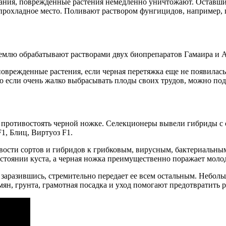
вания, поврежденные растения немедленно уничтожают. Оставш
в прохладное место. Поливают раствором фунгицидов, например
емлю обрабатывают растворами двух биопрепаратов Гамаира и Ал
оврежденные растения, если черная перетяжка еще не появилась,
 Но если очень жалко выбрасывать плоды своих трудов, можно по
й противостоять черной ножке. Селекционеры вывели гибриды 
1, Блиц, Виртуоз F1.
ости сортов и гибридов к грибковым, вирусным, бактериальным 
стоянии куста, а черная ножка преимущественно поражает молод
, заразившись, стремительно передает ее всем остальным. Небол
мян, грунта, грамотная посадка и уход помогают предотвратить 