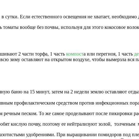
в сутки. Если естественного освещения не хватает, необходимо
томаты вообще без почвы, используя для этого кокосовое волок
шивают 2 части торфа, 1 часть
компост
а или перегноя, 1 часть
де
 всю зиму оставляют на открытом воздухе, чтобы вымерзла вся 
дяную баню на 15 минут, затем на 2 недели землю оставляют отд
ивным профилактическим средством против инфекционных пора
м речным песком. То же самое проделывают после пикировки ра
юбят кислую почву, поэтому ее нейтрализуют золой, толченым 
у азотистыми удобрениями. При выращивании помидоров под пле