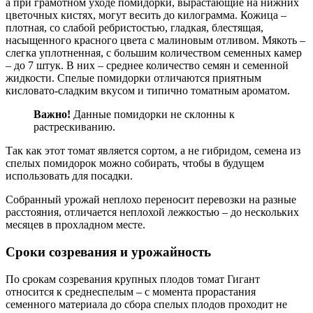
а при грамотном уходе помидорки, вырастающие на нижних
цветочных кистях, могут весить до килограмма. Кожица –
плотная, со слабой ребристостью, гладкая, блестящая,
насыщенного красного цвета с малиновым отливом. Мякоть –
слегка уплотненная, с большим количеством семенных камер
– до 7 штук. В них – среднее количество семян и семенной
жидкости. Спелые помидорки отличаются приятным
кисловато-сладким вкусом и типично томатным ароматом.
Важно!
Данные помидорки не склонны к
растрескиванию.
Так как этот томат является сортом, а не гибридом, семена из
спелых помидорок можно собирать, чтобы в будущем
использовать для посадки.
Собранный урожай неплохо переносит перевозки на разные
расстояния, отличается неплохой лежкостью – до нескольких
месяцев в прохладном месте.
Сроки созревания и урожайность
По срокам созревания крупных плодов томат Гигант
относится к среднеспелым – с момента прорастания
семенного материала до сбора спелых плодов проходит не