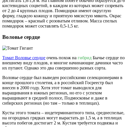
достигать 1,6-1,8 м. На главном побеге обычно образуется до 6
кистевидных соцветий, в каждом из которых может созревать
от 2 до 4 крупных плодов. Помидорки имеют округлую
форму, гладкую кожицу и приятную мясистую мякоть. Окрас
помидорок – красный с розоватым отливом. Масса спелых
помидорок может составлять 0,5-1,5 кг.
Воловье сердце
Томат Воловье сердце
очень похож на
гибрид
Бычье сердце по
внешнему виду плодов, и многие начинающие дачники часто
их путают. Однако это два совершенно разных сорта.
Воловье сердце был выведен российскими селекционерами в
конце прошлого столетия, а в российский Госреестр был
внесен в 2000 году. Хотя этот томат выводился для
выращивания в южных регионах, но его с успехом
выращивают в средней полосе, Подмосковье и даже в
сибирских регионах (но там – только в теплицах).
Кусты этого томата – индетерминантного типа, среднеспелые,
на огородных грядках могут вырастать до 1,5 м, а в теплицах
высота побегов достигает 2 м. Кустам требуется подвязка и