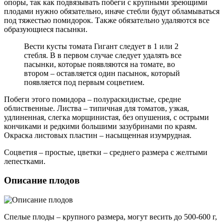
опоры, так как подвязывать побеги с крупными зреющими
плодами нужно обязательно, иначе стебли будут обламываться
под тяжестью помидорок. Также обязательно удаляются все
образующиеся пасынки.
Вести кусты томата Гигант следует в 1 или 2
стебля. В в первом случае следует удалять все
пасынки, которые появляются на томате, во
втором – оставляется один пасынок, который
появляется под первым соцветием.
Побеги этого помидора – полураскидистые, средне
облиственные. Листва – типичная для томатов, узкая,
удлиненная, слегка морщинистая, без опушения, с острыми
кончиками и редкими большими зазубринами по краям.
Окраска листовых пластин – насыщенная изумрудная.
Соцветия – простые, цветки – среднего размера с желтыми
лепестками.
Описание плодов
Спелые плоды – крупного размера, могут весить до 500-600 г,