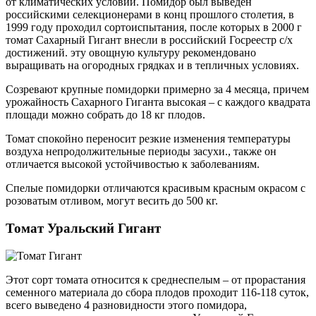
от климатических условий. Помидор был выведен
российскими селекционерами в конц прошлого столетия, в
1999 году проходил сортоиспытания, после которых в 2000 г
томат Сахарный Гигант внесли в российский Госреестр с/х
достижений. эту овощную культуру рекомендовано
выращивать на огородных грядках и в тепличных условиях.
Созревают крупные помидорки примерно за 4 месяца, причем
урожайность Сахарного Гиганта высокая – с каждого квадрата
площади можно собрать до 18 кг плодов.
Томат спокойно переносит резкие изменения температуры
воздуха непродолжительные периоды засухи., также он
отличается высокой устойчивостью к заболеваниям.
Спелые помидорки отличаются красивым красным окрасом с
розоватым отливом, могут весить до 500 кг.
Томат Уральский Гигант
Этот сорт томата относится к среднеспелым – от прорастания
семенного материала до сбора плодов проходит 116-118 суток,
всего выведено 4 разновидности этого помидора,