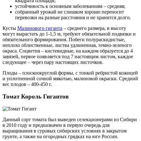
квадрата площади;
устойчивость к основным заболеваниям – средняя;
собранный урожай не слишком хорошо переносит
перевозки на разные расстояния и не хранится долго.
Кусты
Малинового гиганта
– среднего размера, в высоту
могут вырастать до 1-1,5 м, требуют обязательной подвязки и
обязательного формирования. Побеги полураскидистые,
неплохо облиственные, листва удлиненная, темно-зеленого
окраса. Соцветия – кистевидные, на каждом образуется до 4
завязей, первое появляется под 7 настоящим листом, каждое
следующее – через пару настоящих листочков.
Плоды – плоскоокруглой формы, с тонкой ребристой кожицей
и уплотненной сочной мякотью, малиновой окраски. Средний
вес плодов – 400-450 г.
Томат Король Гигантов
Данный сорт томата был выведен селекционерами из Сибири
в 2010 году и предназначен в первую очередь для
выращивания в суровых сибирских условиях в закрытом
грунте, а также на огородных грядках на юге России.