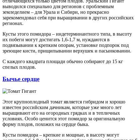
отличающихся только цветом плодов. Уральский Гигант
выводился специально для регионов с проблемным
земледелием – для Урала и Сибири, но прекрасно
зарекомендовал себя при выращивании в других российских
регионах.
Кусты этого помидора – индетерминантного типа, в высоту
их побеги могут достигать 1,6-1,7 м, нуждаются в
подвязывании к крепким опорам, установке подпорок под
зреющие кисти, прищипывании верхушек и пасынковании.
С каждого квадрата площади обычно собирают до 15 кг
спелых плодов.
Бычье сердце
Этот крупноплодный томат является гибридом и хорошо
известен российским дачникам, которые уже много лет
выращивают его на огородных грядках и в тепличных
условиях. Особо ценится этот помидор за оригинальную
форму плодов, похожих на сердце быка.
Кусты помидора – крепкие и мощные, в высоту могут