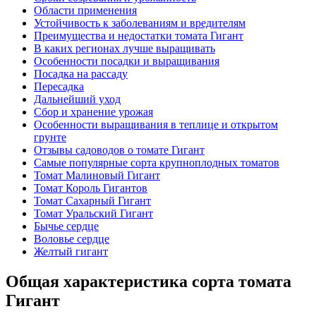
Области применения
Устойчивость к заболеваниям и вредителям
Преимущества и недостатки томата Гигант
В каких регионах лучше выращивать
Особенности посадки и выращивания
Посадка на рассаду
Пересадка
Дальнейший уход
Сбор и хранение урожая
Особенности выращивания в теплице и открытом
грунте
Отзывы садоводов о томате Гигант
Самые популярные сорта крупноплодных томатов
Томат Малиновый Гигант
Томат Король Гигантов
Томат Сахарный Гигант
Томат Уральский Гигант
Бычье сердце
Воловье сердце
Желтый гигант
Общая характеристика сорта томата
Гигант