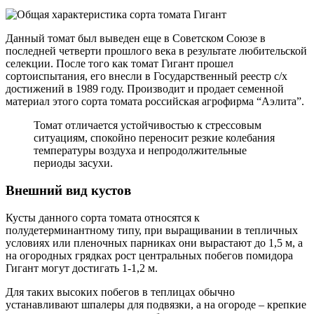
Данный томат был выведен еще в Советском Союзе в
последней четверти прошлого века в результате любительской
селекции. После того как томат Гигант прошел
сортоиспытания, его внесли в Государственный реестр с/х
достижений в 1989 году. Производит
и продает семенной
материал этого сорта томата российская агрофирма “Аэлита”.
Томат отличается устойчивостью к стрессовым
ситуациям, спокойно переносит резкие колебания
температуры воздуха и непродолжительные
периоды засухи.
Внешний вид кустов
Кусты данного сорта томата относятся к
полудетерминантному типу, при выращивании в тепличных
условиях или пленочных парниках они вырастают до 1,5 м, а
на огородных грядках рост центральных побегов помидора
Гигант могут достигать 1-1,2 м.
Для таких высоких побегов в теплицах обычно
устанавливают шпалеры для подвязки, а на огороде – крепкие