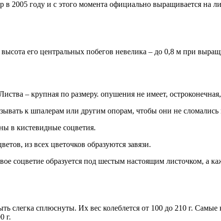
р в 2005 году и с этого момента официально выращивается на л
ысота его центральных побегов невелика – до 0,8 м при выращ
Листва – крупная по размеру. опушения не имеет, остроконечная
язывать к шпалерам или другим опорам, чтобы они не сломались
аны в кистевидные соцветия.
етов, из всех цветочков образуются завязи.
рвое соцветие образуется под шестым настоящим листочком, а к
ь слегка сплюснуты. Их вес колеблется от 100 до 210 г. Самые
 г.