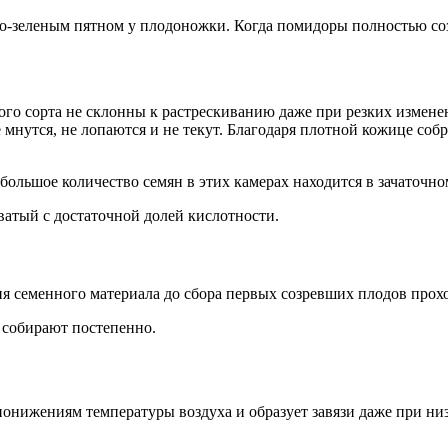
о-зеленым пятном у плодоножки. Когда помидоры полностью соз
того сорта не склонны к растрескиванию даже при резких измене
мнутся, не лопаются и не текут. Благодаря плотной кожице соб
большое количество семян в этих камерах находится в зачаточном
ватый с достаточной долей кислотности.
ия семенного материала до сбора первых созревших плодов прохо
 собирают постепенно.
онижениям температуры воздуха и образует завязи даже при низ