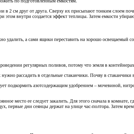
зложить по подготовленным емкостям.
и в 2 см друг от друга. Сверху их присыпают тонким слоем поч
ри этом внутри создается эффект теплицы. Затем емкости убира
жно удалить, а сами ящики переставить на хорошо освещаемый 
проведении регулярных поливов, потому что земля в контейнерах
х нужно рассадить в отдельные стаканчики. Почву в стаканчики 
едует подкормить азотсодержащим удобрением – мочевиной, нитр
тоянное место ее следует закалить. Для этого сначала в комнате
ух, первые дни сеянцы держат на улице час-полтора. Затем врем