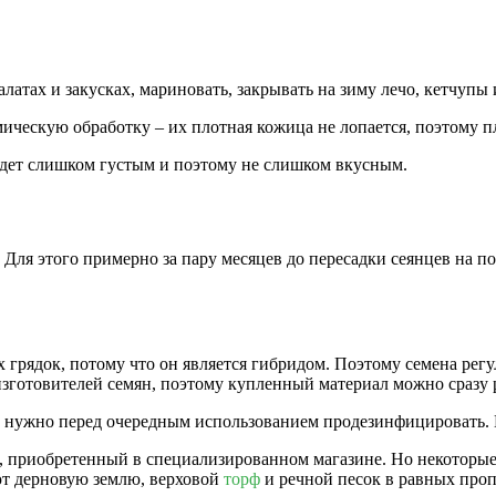
латах и закусках, мариновать, закрывать на зиму лечо, кетчупы
ическую обработку – их плотная кожица не лопается, поэтому п
удет слишком густым и поэтому не слишком вкусным.
Для этого примерно за пару месяцев до пересадки сеянцев на 
х грядок, потому что он является гибридом. Поэтому семена ре
зготовителей семян, поэтому купленный материал можно сразу 
г, нужно перед очередным использованием продезинфицировать.
т, приобретенный в специализированном магазине. Но некоторые
т дерновую землю, верховой
торф
и речной песок в равных про