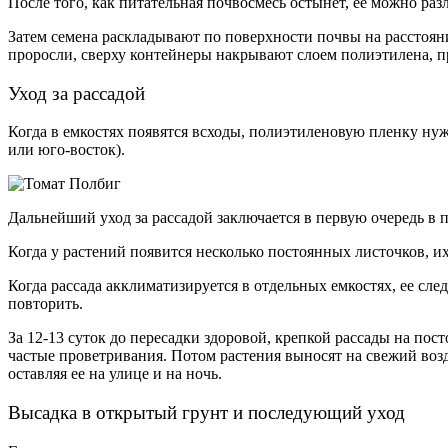
После того, как питательная почвосмесь остынет, ее можно ра
Затем семена раскладывают по поверхности почвы на расстояни
проросли, сверху контейнеры накрывают слоем полиэтилена, п
Уход за рассадой
Когда в емкостях появятся всходы, полиэтиленовую пленку ну
или юго-восток).
Дальнейший уход за рассадой заключается в первую очередь в 
Когда у растений появится несколько постоянных листочков, и
Когда рассада акклиматизируется в отдельных емкостях, ее сл
повторить.
За 12-13 суток до пересадки здоровой, крепкой рассады на пос
частые проветривания. Потом растения выносят на свежий возд
оставляя ее на улице и на ночь.
Высадка в открытый грунт и последующий уход