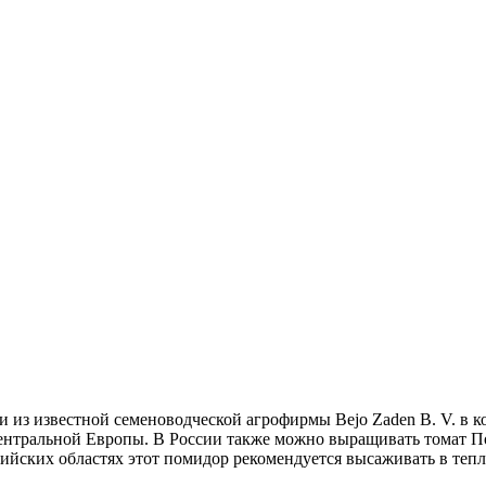
 из известной семеноводческой агрофирмы Bejo Zaden B. V. в к
ентральной Европы. В России также можно выращивать томат По
ийских областях этот помидор рекомендуется высаживать в теп