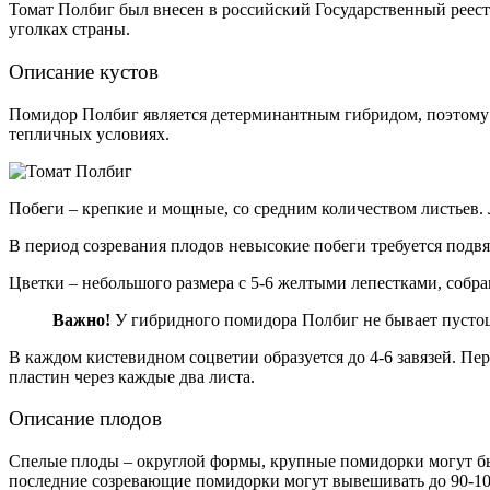
Томат Полбиг был внесен в российский Государственный реест
уголках страны.
Описание кустов
Помидор Полбиг является детерминантным гибридом, поэтому в
тепличных условиях.
Побеги – крепкие и мощные, со средним количеством листьев. 
В период созревания плодов невысокие побеги требуется подв
Цветки – небольшого размера с 5-6 желтыми лепестками, собр
Важно!
У гибридного помидора Полбиг не бывает пустоцв
В каждом кистевидном соцветии образуется до 4-6 завязей. Пе
пластин через каждые два листа.
Описание плодов
Спелые плоды – округлой формы, крупные помидорки могут быт
последние созревающие помидорки могут вывешивать до 90-100