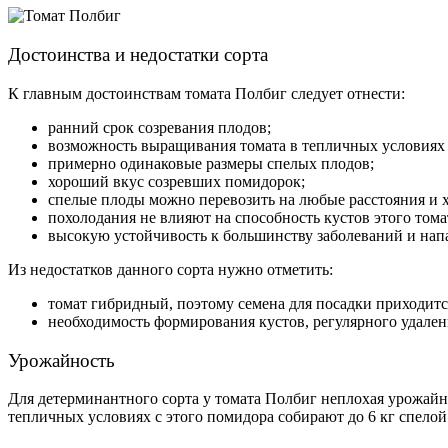
Достоинства и недостатки сорта
К главным достоинствам томата Полбиг следует отнести:
ранний срок созревания плодов;
возможность выращивания томата в тепличных условиях 
примерно одинаковые размеры спелых плодов;
хороший вкус созревших помидорок;
спелые плоды можно перевозить на любые расстояния и х
похолодания не влияют на способность кустов этого тома
высокую устойчивость к большинству заболеваний и на
Из недостатков данного сорта нужно отметить:
томат гибридный, поэтому семена для посадки приходитс
необходимость формирования кустов, регулярного удален
Урожайность
Для детерминантного сорта у томата Полбиг неплохая урожайно
тепличных условиях с этого помидора собирают до 6 кг спело