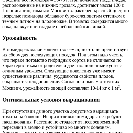
расположенные на нижних гроздях, достигают массы 120 г.
По описанию, томатам Москвич характерен красный цвет, но
незрелые помидоры обладают буро-зеленоватым оттенком с
темным пятном на плодоножке. В томатах содержится много
сока, на вкус они сладкие с небольшой кислинкой.
Урожайность
В помидорах малое количество семян, но это не препятствует
их сбору для последующих посадок. При этом надо учесть,
что первое потомство гибридных сортов не отличается по
характеристикам от родителя и дает полноценные кусты с
отличным урожаем. Следующие поколения уже имеют
существенные различия: ухудшаются свойства плодов,
сокращается плодоношение. Согласно отзывам о томатах
2
Москвич, урожайность овощей составляет 10-14 кг с 1 м
.
Оптимальные условия выращивания
При отсутствии дачного участка допустимо выращивать
томаты на балконе. Неприхотливые помидоры не требуют
пасынкования. Растение не страдает от несвоевременной
пересадки в землю и устойчиво ко многим болезням.
Учитывая, что сорт не является самоопыляющимся, растить