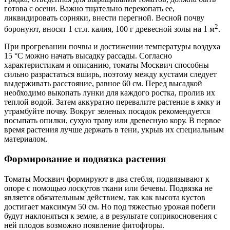
готова с осени. Важно тщательно перекопать ее,
ликвидировать сорняки, внести перегной. Весной почву
2
боронуют, вносят 1 ст.л. калия, 100 г древесной золы на 1 м
.
При прогревании почвы и достижении температуры воздуха
15 °C можно начать высадку рассады. Согласно
характеристикам и описанию, томаты Москвич способны
сильно разрастаться вширь, поэтому между кустами следует
выдерживать расстояние, равное 60 см. Перед высадкой
необходимо выкопать лунки для каждого ростка, пролив их
теплой водой. Затем аккуратно перевалите растение в ямку и
утрамбуйте почву. Вокруг зеленых посадок рекомендуется
посыпать опилки, сухую траву или древесную кору. В первое
время растения лучше держать в тени, укрыв их специальным
материалом.
Формирование и подвязка растения
Томаты Москвич формируют в два стебля, подвязывают к
опоре с помощью лоскутов ткани или бечевы. Подвязка не
является обязательным действием, так как высота кустов
достигает максимум 50 см. Но под тяжестью урожая побеги
будут наклоняться к земле, а в результате соприкосновения с
ней плодов возможно появление фитофторы.