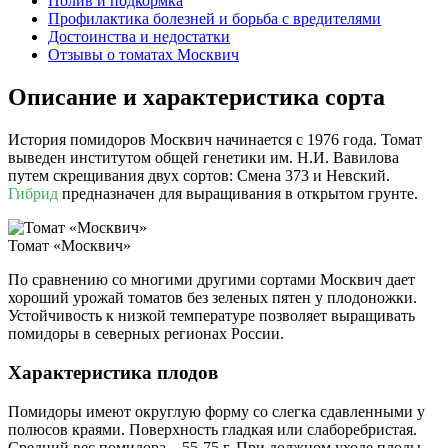
Полив и подкормка
Профилактика болезней и борьба с вредителями
Достоинства и недостатки
Отзывы о томатах Москвич
Описание и характеристика сорта
История помидоров Москвич начинается с 1976 года. Томат
выведен институтом общей генетики им. Н.И. Вавилова
путем скрещивания двух сортов: Смена 373 и Невский.
Гибрид
предназначен для выращивания в открытом грунте.
Томат «Москвич»
По сравнению со многими другими сортами Москвич дает
хороший урожай томатов без зеленых пятен у плодоножки.
Устойчивость к низкой температуре позволяет выращивать
помидоры в северных регионах России.
Характеристика плодов
Помидоры имеют округлую форму со слегка сдавленными у
полюсов краями. Поверхность гладкая или слаборебристая.
Средний вес помидора – 55-75 г. При должном уходе плоды,