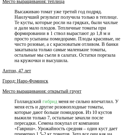
Место выращивания: теплица
Высаживаю томат уже третий год подряд.
Наилучший результат получила только в теплице.
Те кусты, которые росли на грядках, были чахлые
и дали мало плодов. Тепличные томаты при
формировании в 1 ствол вырастают до 1,8 м и
просто усыпаны помидорами. Плоды красивые, не
чисто розовые, а с красноватым отливом. В банки
закатывала только самые маленькие томаты,
остальные мы съели в салатах. Остатки порезала
на кружочки и высушила.
Антон, 47 лет
Город: Наро-Фоминск
Место выращивания: открытый грунт
Голландский
гибрид
меня не сильно впечатлил. У
меня есть и другие розовоплодные томаты,
которые дают больше помидоров. Из 10 кустов
выжили только 7, остальные зачахли после
пересадки. Семена покупал от компании
«Гавриш». Урожайность средняя – один куст дает
примерно 1,5-2 кг томатов. Зато все они как на