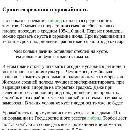
Сроки созревания и урожайность
По срокам созревания
гибрид
относится среднеранних
томатов. С момента прорастания семян до сбора первых
плодов проходит в среднем 105-110 дней. Первые помидоры
можно срывать с куста в середине июля. При выращивании в
теплице срок плодоношения растягивается вплоть до октября.
Чем больше дачник оставляет стеблей на кусте,
тем дольше он будет отдавать томаты.
В этом плане стоит учитывать погодные условия в регионе и
место произрастания культуры. Чем южнее, тем больше
шансов лакомиться розовыми плодами до начала заморозков.
Жителям средней полосы лучше не экспериментировать при
выращивании гибрида на открытых грядках. Даже при
ведении в 5-6 стволов период плодоношения не продлить.
Октябрь в этих районах уже холодный, по ночам возможны
заморозки. В таких условиях куст плодоносить уже не будет.
Урожайность напрямую зависит от ухода за посадками. По
информации из Государственного реестра
гибрид
Торбей дает
2
по 4,7 кг/м
. Если соблюдать все агротехнические моменты,
то можно повысить показатели до 6-7 кг.