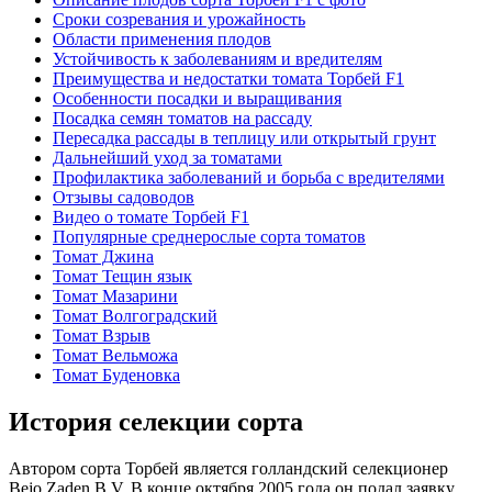
Сроки созревания и урожайность
Области применения плодов
Устойчивость к заболеваниям и вредителям
Преимущества и недостатки томата Торбей F1
Особенности посадки и выращивания
Посадка семян томатов на рассаду
Пересадка рассады в теплицу или открытый грунт
Дальнейший уход за томатами
Профилактика заболеваний и борьба с вредителями
Отзывы садоводов
Видео о томате Торбей F1
Популярные среднерослые сорта томатов
Томат Джина
Томат Тещин язык
Томат Мазарини
Томат Волгоградский
Томат Взрыв
Томат Вельможа
Томат Буденовка
История селекции сорта
Автором сорта Торбей является голландский селекционер
Bejo Zaden B.V. В конце октября 2005 года он подал заявку