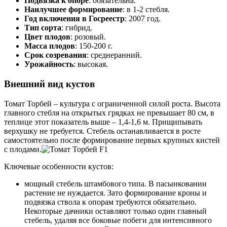
Подвязка к опоре
: обязательна.
Наилучшее формирование
: в 1-2 стебля.
Год включения в Госреестр
: 2007 год.
Тип сорта
: гибрид.
Цвет плодов
: розовый.
Масса плодов
: 150-200 г.
Срок созревания
: среднеранний.
Урожайность
: высокая.
Внешний вид кустов
Томат Торбей – культура с ограниченной силой роста. Высота
главного стебля на открытых грядках не превышает 80 см, в
теплице этот показатель выше – 1,4-1,6 м. Прищипывать
верхушку не требуется. Стебель останавливается в росте
самостоятельно после формирование первых крупных кистей
с плодами.
Ключевые особенности кустов:
мощный стебель штамбового типа. В пасынковании
растение не нуждается. Зато формирование кроны и
подвязка ствола к опорам требуются обязательно.
Некоторые дачники оставляют только один главный
стебель, удаляя все боковые побеги для интенсивного