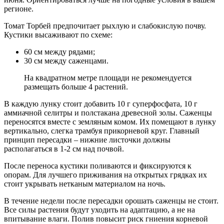
регионе.
Томат Торбей предпочитает рыхлую и слабокислую почву.
Кустики высаживают по схеме:
60 см между рядами;
30 см между саженцами.
На квадратном метре площади не рекомендуется
размещать больше 4 растений.
В каждую лунку стоит добавить 10 г суперфосфата, 10 г
аммиачной селитры и полстакана древесной золы. Саженцы
переносятся вместе с земляным комом. Их помещают в лунку
вертикально, слегка трамбуя прикорневой круг. Главный
принцип пересадки – нижние листочки должны
располагаться в 1-2 см над почвой.
После переноса кустики поливаются и фиксируются к
опорам. Для лучшего приживания на открытых грядках их
стоит укрывать нетканым материалом на ночь.
В течение недели после пересадки орошать саженцы не стоит.
Все силы растения будут уходить на адаптацию, а не на
впитывание влаги. Полив повысит риск гниения корневой