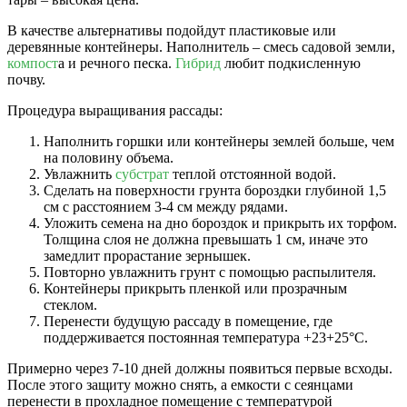
В качестве альтернативы подойдут пластиковые или
деревянные контейнеры. Наполнитель – смесь садовой земли,
компост
а и речного песка.
Гибрид
любит подкисленную
почву.
Процедура выращивания рассады:
Наполнить горшки или контейнеры землей больше, чем
на половину объема.
Увлажнить
субстрат
теплой отстоянной водой.
Сделать на поверхности грунта бороздки глубиной 1,5
см с расстоянием 3-4 см между рядами.
Уложить семена на дно бороздок и прикрыть их торфом.
Толщина слоя не должна превышать 1 см, иначе это
замедлит прорастание зернышек.
Повторно увлажнить грунт с помощью распылителя.
Контейнеры прикрыть пленкой или прозрачным
стеклом.
Перенести будущую рассаду в помещение, где
поддерживается постоянная температура +23+25°С.
Примерно через 7-10 дней должны появиться первые всходы.
После этого защиту можно снять, а емкости с сеянцами
перенести в прохладное помещение с температурой