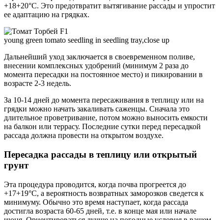
+18+20°С. Это предотвратит вытягивание рассады и упростит
ее адаптацию на грядках.
young green tomato seedling in seedling tray,close up
Дальнейший уход заключается в своевременном поливе,
внесении комплексных удобрений (минимум 2 раза до
момента пересадки на постоянное место) и пикировании в
возрасте 2-3 недель.
За 10-14 дней до момента пересаживания в теплицу или на
грядки можно начать закаливать саженцы. Сначала это
длительное проветривание, потом можно выносить емкости
на балкон или террасу. Последние сутки перед пересадкой
рассада должна провести на открытом воздухе.
Пересадка рассады в теплицу или открытый
грунт
Эта процедура проводится, когда почва прогреется до
+17+19°С, а вероятность возвратных заморозков сведется к
минимуму. Обычно это время наступает, когда рассада
достигла возраста 60-65 дней, т.е. в конце мая или начале
июня. Ориентироваться лучше на погодные условия в вашем