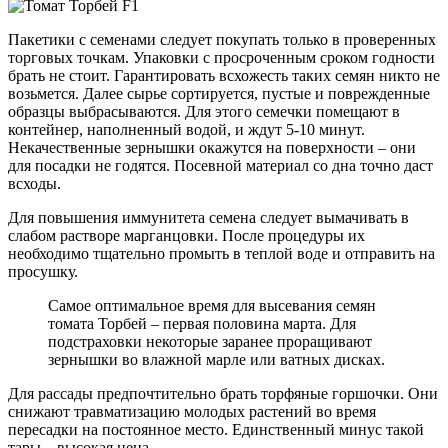
Пакетики с семенами следует покупать только в проверенных
торговых точкам. Упаковки с просроченным сроком годности
брать не стоит. Гарантировать всхожесть таких семян никто не
возьмется. Далее сырье сортируется, пустые и поврежденные
образцы выбрасываются. Для этого семечки помещают в
контейнер, наполненный водой, и ждут 5-10 минут.
Некачественные зернышки окажутся на поверхности – они
для посадки не годятся. Посевной материал со дна точно даст
всходы.
Для повышения иммунитета семена следует вымачивать в
слабом растворе марганцовки. После процедуры их
необходимо тщательно промыть в теплой воде и отправить на
просушку.
Самое оптимальное время для высевания семян
томата Торбей – первая половина марта. Для
подстраховки некоторые заранее проращивают
зернышки во влажной марле или ватных дисках.
Для рассады предпочтительно брать торфяные горшочки. Они
снижают травматизацию молодых растений во время
пересадки на постоянное место. Единственный минус такой
тары – высокая цена.