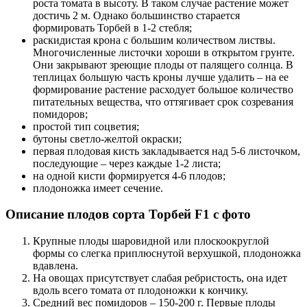
роста томата в высоту. В таком случае растение может
достичь 2 м. Однако большинство старается
формировать Торбей в 1-2 стебля;
раскидистая крона с большим количеством листвы.
Многочисленные листочки хороши в открытом грунте.
Они закрывают зреющие плоды от палящего солнца. В
теплицах большую часть кроны лучше удалить – на ее
формирование растение расходует большое количество
питательных вещества, что оттягивает срок созревания
помидоров;
простой тип соцветия;
бутоны светло-желтой окраски;
первая плодовая кисть закладывается над 5-6 листочком,
последующие – через каждые 1-2 листа;
на одной кисти формируется 4-6 плодов;
плодоножка имеет сечение.
Описание плодов сорта Торбей F1 с фото
Крупные плоды шаровидной или плоскоокруглой
формы со слегка приплюснутой верхушкой, плодоножка
вдавлена.
На овощах присутствует слабая ребристость, она идет
вдоль всего томата от плодоножки к кончику.
Средний вес помидоров – 150-200 г. Первые плоды