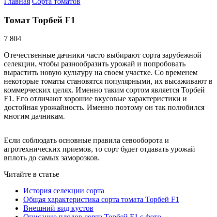
Главная
Сорта томатов
Томат Торбей F1
7 804
Отечественные дачники часто выбирают сорта зарубежной
селекции, чтобы разнообразить урожай и попробовать
вырастить новую культуру на своем участке. Со временем
некоторые томаты становятся популярными, их высаживают в
коммерческих целях. Именно таким сортом является Торбей
F1. Его отличают хорошие вкусовые характеристики и
достойная урожайность. Именно поэтому он так полюбился
многим дачникам.
Если соблюдать основные правила севооборота и
агротехнических приемов, то сорт будет отдавать урожай
вплоть до самых заморозков.
Читайте в статье
История селекции сорта
Общая характеристика сорта томата Торбей F1
Внешний вид кустов
Описание плодов сорта Торбей F1 с фото