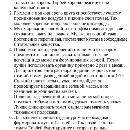
только под корень. Торбей хорошо реагирует на
капельный полив.
Рыхление прикорневого круга способствует лучшему
проникновению воздуха в нижние слои почвы. Так
молодые корешки получают больше кислорода.
Мульчирование соломой или торфом помогает дольше
сохранить влагу на грядках. Мульча из сорной травы,
постепенно перегнивая, поставляет кустам необходимые
питательные вещества.
Подкормки в виде удобрений с калием и фосфором
предпочтительно использовать только в начале
вегетации до момента формирования завязей. Потом
лучше использовать органику примерно 2 раза в месяц.
Для приготовления раствора подойдет коровяк или
птичий помет, разведенный водой в соотношении 1:15.
Свежий навоз в этом случае не подойдет, он
провоцирует наращивание зеленой массы, а не
увеличение количества завязей.
Подвязка к деревянной или металлической опоре
поможет стеблям и веткам выдержать тяжесть урожая.
Лучше фиксировать томат к шпалерам мягкими
тканевыми полосками.
Для количественной отдачи урожая необходимо
формировать куст в 1-2 стебля. Так розовые плоды
томата Торбей будут крупнее и созреют раньше.