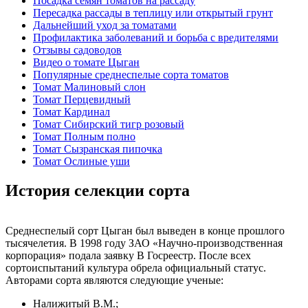
Посадка семян томатов на рассаду
Пересадка рассады в теплицу или открытый грунт
Дальнейший уход за томатами
Профилактика заболеваний и борьба с вредителями
Отзывы садоводов
Видео о томате Цыган
Популярные среднеспелые сорта томатов
Томат Малиновый слон
Томат Перцевидный
Томат Кардинал
Томат Сибирский тигр розовый
Томат Полным полно
Томат Сызранская пипочка
Томат Ослиные уши
История селекции сорта
Среднеспелый сорт Цыган был выведен в конце прошлого
тысячелетия. В 1998 году ЗАО «Научно-производственная
корпорация» подала заявку В Госреестр. После всех
сортоиспытаний культура обрела официальный статус.
Авторами сорта являются следующие ученые:
Налижитый В.М.;