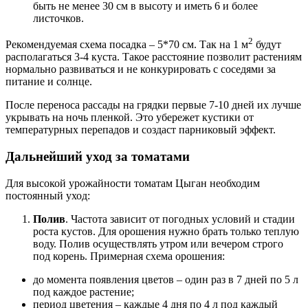
быть не менее 30 см в высоту и иметь 6 и более
листочков.
2
Рекомендуемая схема посадка – 5*70 см. Так на 1 м
будут
располагаться 3-4 куста. Такое расстояние позволит растениям
нормально развиваться и не конкурировать с соседями за
питание и солнце.
После переноса рассады на грядки первые 7-10 дней их лучше
укрывать на ночь пленкой. Это убережет кустики от
температурных перепадов и создаст парниковый эффект.
Дальнейший уход за томатами
Для высокой урожайности томатам Цыган необходим
постоянный уход:
Полив
. Частота зависит от погодных условий и стадии
роста кустов. Для орошения нужно брать только теплую
воду. Полив осуществлять утром или вечером строго
под корень. Примерная схема орошения:
до момента появления цветов – один раз в 7 дней по 5 л
под каждое растение;
период цветения – каждые 4 дня по 4 л под каждый