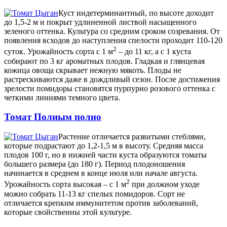
Куст индетерминантный, по высоте доходит
до 1,5-2 м и покрыт удлиненной листвой насыщенного
зеленого оттенка. Культура со средним сроком созревания. От
появления всходов до наступления спелости проходит 110-120
2
суток. Урожайность сорта с 1 м
– до 11 кг, а с 1 куста
собирают по 3 кг ароматных плодов. Гладкая и глянцевая
кожица овоща скрывает нежную мякоть. Плоды не
растрескиваются даже в дождливый сезон. После достижения
зрелости помидоры становятся пурпурно розового оттенка с
четкими линиями темного цвета.
Томат Полным полно
Растение отличается развитыми стеблями,
которые подрастают до 1,2-1,5 м в высоту. Средняя масса
плодов 100 г, но в нижней части куста образуются томаты
большего размера (до 180 г). Период плодоношения
начинается в среднем в конце июля или начале августа.
2
Урожайность сорта высокая – с 1 м
при должном уходе
можно собрать 11-13 кг спелых помидоров. Сорт не
отличается крепким иммунитетом против заболеваний,
которые свойственны этой культуре.