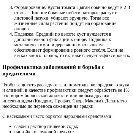
Формирование. Кусты томата Цыган обычно ведут в 2-3
ствола. Лишние боковые побеги, которые растут из
листовой пазухи, убирают вручную. Тогда все
жизненные силы растения пойдут на образование
плодов.
Подвязка. Средний по высоте куст нуждается в
дополнительной фиксации к опоре. Подвязка к
металлическим или деревянным колышкам
обеспечивает формирование ровного стебля. Если на
ветках много плодов, то их тоже следует зафиксировать.
Профилактика заболеваний и борьба с
вредителями
Чтобы защитить рассаду от тли, нематоды, колорадского жука
и слизней, в качестве профилактики следует обработать ее 1%
раствором бордосской жидкости или любым другим
инсектицидом (Квадрис, Профит, Скор, Максим). Делать это
необходимо до переноса саженцев на грядки.
С насекомыми часто борются народными средствами:
слабый раствор пищевой соды;
настойка из луковой шелухи;