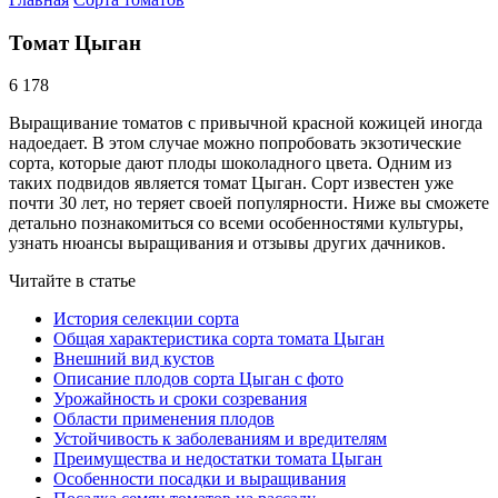
Томат Цыган
6 178
Выращивание томатов с привычной красной кожицей иногда
надоедает. В этом случае можно попробовать экзотические
сорта, которые дают плоды шоколадного цвета. Одним из
таких подвидов является томат Цыган. Сорт известен уже
почти 30 лет, но теряет своей популярности. Ниже вы сможете
детально познакомиться со всеми особенностями культуры,
узнать нюансы выращивания и отзывы других дачников.
Читайте в статье
История селекции сорта
Общая характеристика сорта томата Цыган
Внешний вид кустов
Описание плодов сорта Цыган с фото
Урожайность и сроки созревания
Области применения плодов
Устойчивость к заболеваниям и вредителям
Преимущества и недостатки томата Цыган
Особенности посадки и выращивания