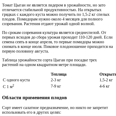
Томат Цыган не является лидером в урожайности, но зато
отличается стабильной продуктивностью. На открытых
грядках с каждого куста можно получить по 1,5-2 кг спелых
плодов. Помидорам нужно около 4 месяцев для полного
созревания. Растения отдают урожай одной волной.
По срокам созревания культура является среднеспелой. От
первых всходов до сбора урожая проходит 110-120 дней. Если
семена сеять в конце апреля, то первые помидоры можно
снимать в конце июля. Пиковое плодоношение приходится на
первую половину августа.
Таблица урожайности сорта Цыган при посадке трех
растений на одном квадратном метре площади.
Теплица
Открыты
С одного куста
2-3 кг
1,5-2 кг
2
7-9 кг
4-6 кг
С 1 м
Области применения плодов
Сорт имеет салатное предназначение, но никто не запретит
использовать его в других целях: