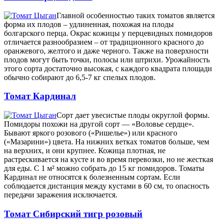
Главной особенностью таких томатов является
форма их плодов – удлиненная, похожая на плоды
болгарского перца. Окрас кожицы у перцевидных помидоров
отличается разнообразием – от традиционного красного до
оранжевого, желтого и даже черного. Также на поверхности
плодов могут быть точки, полосы или штрихи. Урожайность
этого сорта достаточно высокая, с каждого квадрата площади
обычно собирают до 6,5-7 кг спелых плодов.
Томат Кардинал
Сорт дает увесистые плоды округлой формы.
Помидоры похожи на другой сорт — «Воловье сердце».
Бывают яркого розового («Ришелье») или красного
(«Мазарини») цвета. На нижних ветках томатов больше, чем
на верхних, и они крупнее. Кожица плотная, не
растрескивается на кусте и во время перевозки, но не жесткая
для еды. С 1 м² можно собрать до 15 кг помидоров. Томаты
Кардинал не относятся к болезненным сортам. Если
соблюдается дистанция между кустами в 60 см, то опасность
передачи заражения исключается.
Томат Сибирский тигр розовый